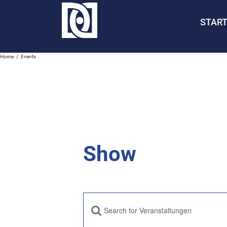
Zum
Inhalt
START
springen
Home
Events
Show
Bitte
Veranstaltungen
Schlüsselwort