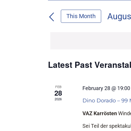
Suche
eingeben.
und
Suche
Augus
This Month
Ansichten,
nach
Datu
Navigation
Veranstaltungen
wähle
Schlüsselwort.
Latest Past Veransta
Calendar
of
Veranstaltungen
FEB
February 28 @ 19:00
28
2026
Dino Dorado – 99
VAZ Karrösten
Winde
Sei Teil der spektak