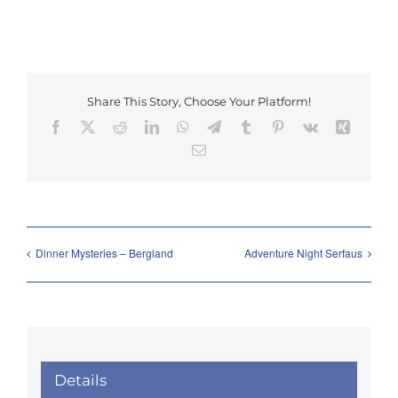
Share This Story, Choose Your Platform!
Facebook
X
Reddit
LinkedIn
WhatsApp
Telegram
Tumblr
Pinterest
Vk
Xing
Email
Dinner Mysteries – Bergland
Adventure Night Serfaus
Details