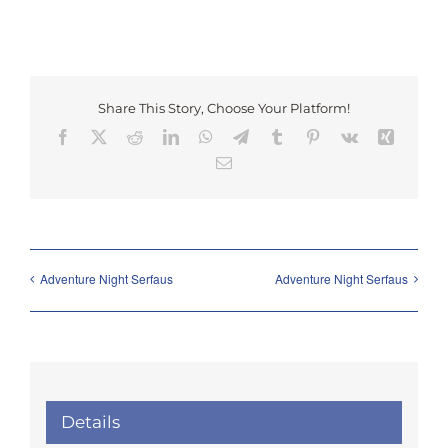
Share This Story, Choose Your Platform!
Facebook
X
Reddit
LinkedIn
WhatsApp
Telegram
Tumblr
Pinterest
Vk
Xing
Email
Adventure Night Serfaus
Adventure Night Serfaus
Details