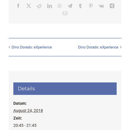
Facebook
X
Reddit
LinkedIn
WhatsApp
Telegram
Tumblr
Pinterest
Vk
Xing
Email
Dino Dorado: eXperience
Dino Dorado: eXperience
Details
Datum:
August 24, 2018
Zeit:
20:45 - 21:45