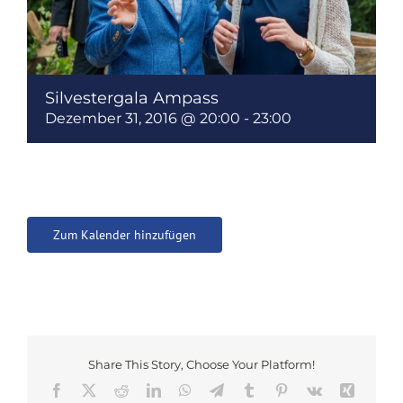
Silvestergala Ampass
Dezember 31, 2016 @ 20:00
-
23:00
Zum Kalender hinzufügen
Share This Story, Choose Your Platform!
Facebook
X
Reddit
LinkedIn
WhatsApp
Telegram
Tumblr
Pinterest
Vk
Xing