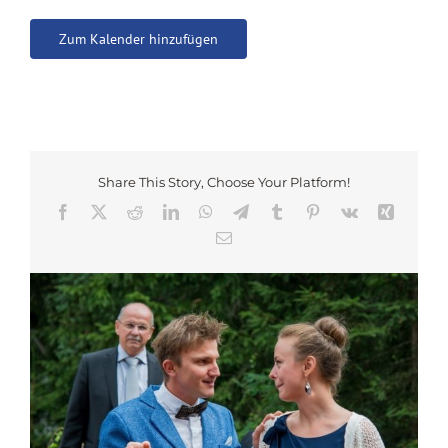
Zum Kalender hinzufügen
Share This Story, Choose Your Platform!
Facebook
X
Reddit
LinkedIn
WhatsApp
Telegram
Tumblr
Pinterest
Vk
Xing
Email