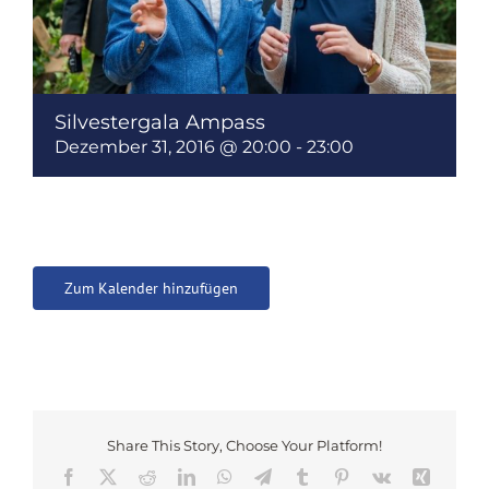
Silvestergala Ampass
Dezember 31, 2016 @ 20:00
-
23:00
Zum Kalender hinzufügen
Share This Story, Choose Your Platform!
Facebook
X
Reddit
LinkedIn
WhatsApp
Telegram
Tumblr
Pinterest
Vk
Xing